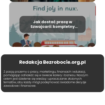
Jak dostać pracę w
Szwajcarii: kompletny
przewodnik po szwajcarskim
rynku pracy
Redakcja Bezrobocie.org.pl
Z pasją piszemy o pracy, marketingu, finansach i edukacji,
pomagając odnaleźć się w świecie kariery i biznesu. Naszym
celem jest dzielenie się wiedzą i upraszczanie złożonych
tematów, aby każdy mógł podejmować świadome decyzje
zawodowe i finansowe.