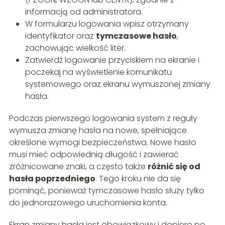
informacją od administratora.
W formularzu logowania wpisz otrzymany
identyfikator oraz
tymczasowe hasło
,
zachowując wielkość liter.
Zatwierdź logowanie przyciskiem na ekranie i
poczekaj na wyświetlenie komunikatu
systemowego oraz ekranu wymuszonej zmiany
hasła.
Podczas pierwszego logowania system z reguły
wymusza zmianę hasła na nowe, spełniające
określone wymogi bezpieczeństwa. Nowe hasło
musi mieć odpowiednią długość i zawierać
zróżnicowane znaki, a często także
różnić się od
hasła poprzedniego
. Tego kroku nie da się
pominąć, ponieważ tymczasowe hasło służy tylko
do jednorazowego uruchomienia konta.
Ekran zmiany hasła jest obowiązkowy i dopiero po