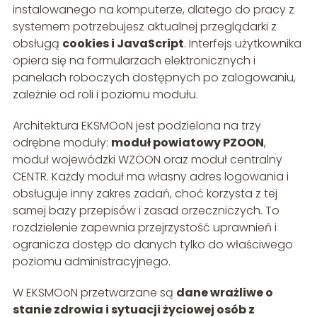
instalowanego na komputerze, dlatego do pracy z
systemem potrzebujesz aktualnej przeglądarki z
obsługą
cookies i JavaScript
. Interfejs użytkownika
opiera się na formularzach elektronicznych i
panelach roboczych dostępnych po zalogowaniu,
zależnie od roli i poziomu modułu.
Architektura EKSMOoN jest podzielona na trzy
odrębne moduły:
moduł powiatowy PZOON
,
moduł wojewódzki WZOON oraz moduł centralny
CENTR. Każdy moduł ma własny adres logowania i
obsługuje inny zakres zadań, choć korzysta z tej
samej bazy przepisów i zasad orzeczniczych. To
rozdzielenie zapewnia przejrzystość uprawnień i
ogranicza dostęp do danych tylko do właściwego
poziomu administracyjnego.
W EKSMOoN przetwarzane są
dane wrażliwe o
stanie zdrowia i sytuacji życiowej osób z