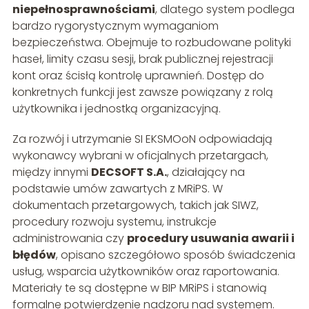
niepełnosprawnościami
, dlatego system podlega
bardzo rygorystycznym wymaganiom
bezpieczeństwa. Obejmuje to rozbudowane polityki
haseł, limity czasu sesji, brak publicznej rejestracji
kont oraz ścisłą kontrolę uprawnień. Dostęp do
konkretnych funkcji jest zawsze powiązany z rolą
użytkownika i jednostką organizacyjną.
Za rozwój i utrzymanie SI EKSMOoN odpowiadają
wykonawcy wybrani w oficjalnych przetargach,
między innymi
DECSOFT S.A.
, działający na
podstawie umów zawartych z MRiPS. W
dokumentach przetargowych, takich jak SIWZ,
procedury rozwoju systemu, instrukcje
administrowania czy
procedury usuwania awarii i
błędów
, opisano szczegółowo sposób świadczenia
usług, wsparcia użytkowników oraz raportowania.
Materiały te są dostępne w BIP MRiPS i stanowią
formalne potwierdzenie nadzoru nad systemem.