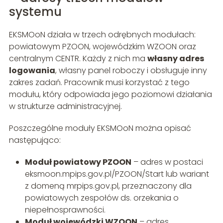
systemu
EKSMOoN działa w trzech odrębnych modułach:
powiatowym PZOON, wojewódzkim WZOON oraz
centralnym CENTR. Każdy z nich ma
własny adres
logowania
, własny panel roboczy i obsługuje inny
zakres zadań. Pracownik musi korzystać z tego
modułu, który odpowiada jego poziomowi działania
w strukturze administracyjnej.
Poszczególne moduły EKSMOoN można opisać
następująco:
Moduł powiatowy PZOON
– adres w postaci
eksmoon.mpips.gov.pl/PZOON/Start lub wariant
z domeną mrpips.gov.pl, przeznaczony dla
powiatowych zespołów ds. orzekania o
niepełnosprawności.
Moduł wojewódzki WZOON
– adres