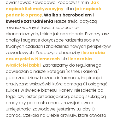
awansować zawodowo. Zobaczysz m.in.
Jak
napisać list motywacyjny
albo
jak napisać
podanie o pracę
.
Walka z bezrobociem i
kwestie zatrudnienia
Nasze treści dotyczą
również ważnych kwestii społeczno-
ekonomicznych, takich jak bezrobocie. Przeczytasz
analizy i sugestie dotyczące radzenia sobie w
trudnych czasach i znalezienia nowych perspektyw
zawodowych. Zobaczysz chociażby
ile zarabia
nauczyciel w Niemczech
lub
ile zarabia
właściciel żabki
. Zapraszamy do regularnego
odwiedzania naszej kategorii "Biznes i Kariera,"
gdzie znajdziesz bieżące informacje, inspiracje i
praktyczne wskazówki, które pomogą Ci osiągnąć
sukces w świecie biznesu i kariery. Niezależnie od
tego, czy jesteś przedsiębiorcą, osobą szukającą
pracy czy po prostu chcesz rozwijać swoje
umiejętności zawodowe, jesteśmy tu, aby Ci
pomóc. Czekają na Ciebie artykuły, które otworzą