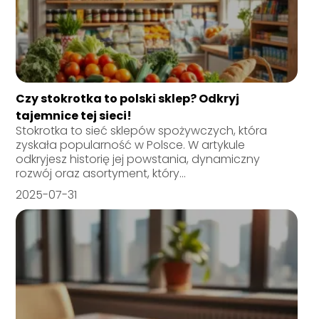
Czy stokrotka to polski sklep? Odkryj
tajemnice tej sieci!
Stokrotka to sieć sklepów spożywczych, która
zyskała popularność w Polsce. W artykule
odkryjesz historię jej powstania, dynamiczny
rozwój oraz asortyment, który...
2025-07-31