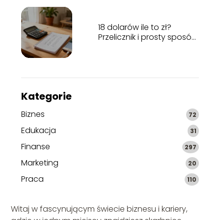
18 dolarów ile to zł?
Przelicznik i prosty sposób
obliczeń
Kategorie
Biznes
72
Edukacja
31
Finanse
297
Marketing
20
Praca
110
Witaj w fascynującym świecie biznesu i kariery,