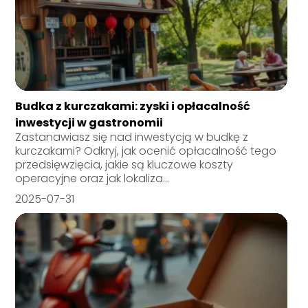
Budka z kurczakami: zyski i opłacalność
inwestycji w gastronomii
Zastanawiasz się nad inwestycją w budkę z
kurczakami? Odkryj, jak ocenić opłacalność tego
przedsięwzięcia, jakie są kluczowe koszty
operacyjne oraz jak lokaliza...
2025-07-31