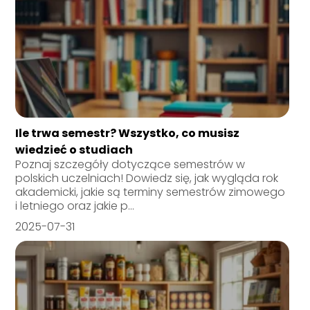
Ile trwa semestr? Wszystko, co musisz
wiedzieć o studiach
Poznaj szczegóły dotyczące semestrów w
polskich uczelniach! Dowiedz się, jak wygląda rok
akademicki, jakie są terminy semestrów zimowego
i letniego oraz jakie p...
2025-07-31