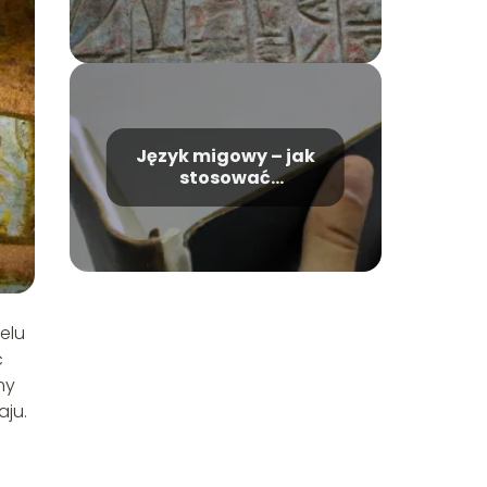
Język migowy – jak
stosować
przekleństwa?
elu
ć
my
aju.