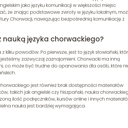
elskim jako języku komunikacji w większości miejsc
tać, że znając podstawowe zwroty w języku lokalnym, mo
ltury Chorwacji, nawiązując bezpośrednią komunikację z
 z nauką języka chorwackiego?
kilku powodów. Po pierwsze, jest to język słowiański, któ
i jesteśmy zazwyczaj zaznajomieni. Chorwacki ma inną
ni, co może być trudne do opanowania dla osób, które ni
ńskich.
horwackiego jest również brak dostępności materiałów
w, takich jak angielski czy hiszpański, nauka chorwackie
oną ilość podręczników, kursów online i innych materiał
elna nauka jest bardziej wymagająca.