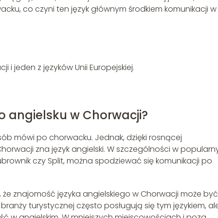
cku, co czyni ten język głównym środkiem komunikacji w
 i jeden z języków Unii Europejskiej.
o angielsku w Chorwacji?
sób mówi po chorwacku. Jednak, dzięki rosnącej
Chorwacji zna język angielski. W szczególności w popular
ubrownik czy Split, można spodziewać się komunikacji po
, że znajomość języka angielskiego w Chorwacji może być
ranży turystycznej często posługują się tym językiem, al
ść w angielskim. W mniejszych miejscowościach i poza