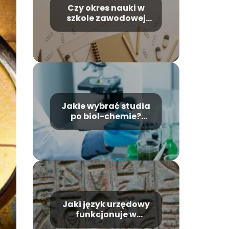
Czy okres nauki w
szkole zawodowej
ma wpływ na przyszłą
emeryturę?
Jakie wybrać studia
po biol-chemie?
Sprawdź możliwości
Jaki język urzędowy
funkcjonuje w
Egipcie?