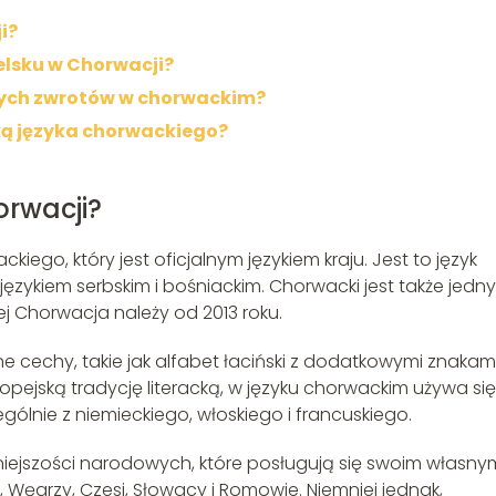
i?
elsku w Chorwacji?
ych zwrotów w chorwackim?
ką języka chorwackiego?
orwacji?
iego, który jest oficjalnym językiem kraju. Jest to język
językiem serbskim i bośniackim. Chorwacki jest także jedn
ej Chorwacja należy od 2013 roku.
 cechy, takie jak alfabet łaciński z dodatkowymi znakam
opejską tradycję literacką, w języku chorwackim używa się
ólnie z niemieckiego, włoskiego i francuskiego.
niejszości narodowych, które posługują się swoim własny
, Węgrzy, Czesi, Słowacy i Romowie. Niemniej jednak,