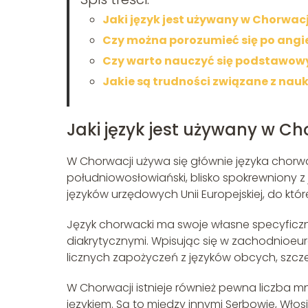
Jaki język jest używany w Chorwacj
Czy można porozumieć się po angi
Czy warto nauczyć się podstawow
Jakie są trudności związane z nau
Jaki język jest używany w Ch
W Chorwacji używa się głównie języka chorwack
południowosłowiański, blisko spokrewniony z 
języków urzędowych Unii Europejskiej, do któr
Język chorwacki ma swoje własne specyficzne
diakrytycznymi. Wpisując się w zachodnioeur
licznych zapożyczeń z języków obcych, szczeg
W Chorwacji istnieje również pewna liczba m
językiem. Są to między innymi Serbowie, Włosi