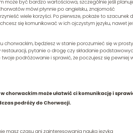
oże być bardzo wartościowa, szczególnie jeśli planuj
Chorwatów mówi płynnie po angielsku, znajomość
nieść wiele korzyści. Po pierwsze, pokaże to szacunek d
że chcesz się komunikować w ich ojczystym języku, nawet jeś
u chorwackim, będziesz w stanie porozumieć się w prost
w restauracji, pytanie o drogę czy składanie podstawowy
twoje podróżowanie i sprawić, że poczujesz się pewniej 
w chorwackim może ułatwić ci komunikację i sprawi
odczas podróży do Chorwacji.
i nie masz czasu ani zainteresowania nauką języka