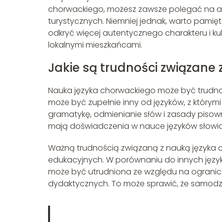
chorwackiego, możesz zawsze polegać na angi
turystycznych. Niemniej jednak, warto pamię
odkryć więcej autentycznego charakteru i ku
lokalnymi mieszkańcami.
Jakie są trudności związane
Nauka języka chorwackiego może być trudna z 
może być zupełnie inny od języków, z którym
gramatykę, odmienianie słów i zasady pisow
mają doświadczenia w nauce języków słowia
Ważną trudnością związaną z nauką języka c
edukacyjnych. W porównaniu do innych językó
może być utrudniona ze względu na ogranicz
dydaktycznych. To może sprawić, że samodzi