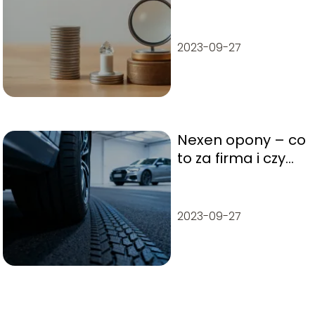
przewagi
konkurencyjnej
Portera?
2023-09-27
Nexen opony – co
to za firma i czy
warto je kupić?
2023-09-27