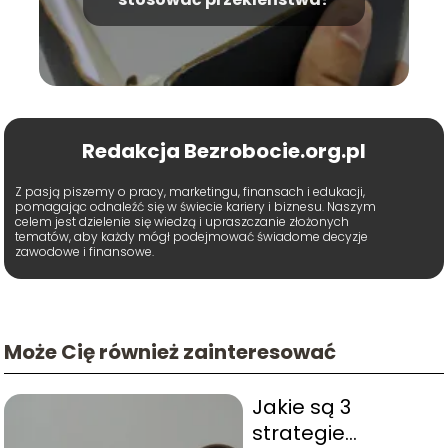
Redakcja Bezrobocie.org.pl
Z pasją piszemy o pracy, marketingu, finansach i edukacji,
pomagając odnaleźć się w świecie kariery i biznesu. Naszym
celem jest dzielenie się wiedzą i upraszczanie złożonych
tematów, aby każdy mógł podejmować świadome decyzje
zawodowe i finansowe.
Może Cię również zainteresować
Jakie są 3
strategie