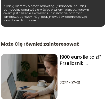
Z pasją piszemy o pracy, marketingu, finansach i edukacji,
pomagając odnaleźć się w świecie kariery i biznesu. Naszym
celem jest dzielenie się wiedzą i upraszczanie złożonych
tematów, aby każdy mógł podejmować świadome decyzje
zawodowe i finansowe.
Może Cię również zainteresować
1900 euro ile to zł?
Przelicznik i
szybkie obliczenia
2025-07-31