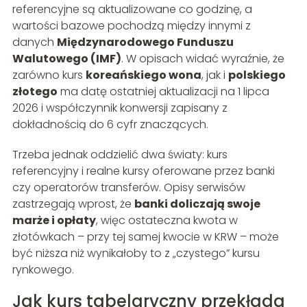
referencyjne są aktualizowane co godzinę, a
wartości bazowe pochodzą między innymi z
danych
Międzynarodowego Funduszu
Walutowego (IMF)
. W opisach widać wyraźnie, że
zarówno kurs
koreańskiego wona
, jak i
polskiego
złotego
ma datę ostatniej aktualizacji na 1 lipca
2026 i współczynnik konwersji zapisany z
dokładnością do 6 cyfr znaczących.
Trzeba jednak oddzielić dwa światy: kurs
referencyjny i realne kursy oferowane przez banki
czy operatorów transferów. Opisy serwisów
zastrzegają wprost, że
banki doliczają swoje
marże i opłaty
, więc ostateczna kwota w
złotówkach – przy tej samej kwocie w KRW – może
być niższa niż wynikałoby to z „czystego” kursu
rynkowego.
Jak kurs tabelaryczny przekłada