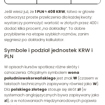
Jeśli wiesz już, że
1 PLN ≈ 408 KRW
, łatwo w głowie
odtworzysz proste przeliczenia dla każdej kwoty:
wystarczy pomnożyć wartość w złotych przez 400 i
dodać kilka procent „na dokładkę”. To dobre
przybliżenie na etapie szybkich rozmów, zanim
sięgniesz po dokładny kalkulator.
Symbole i podział jednostek KRW i
PLN
W opisach kursów spotkasz różne skróty i
oznaczenia. Oficjalnym symbolem
wona
południowokoreańskiego
jest znak
₩
(czasem w
tekstach technicznych zapisywany również jako
W
).
Dla
polskiego złotego
stosuje się skrót
zł
(w
systemach anglojęzycznych bywa zapisywany jako
zl
), a w notowaniach międzynarodowych pojawia