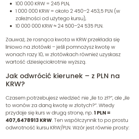
100 000 KRW = 245 PLN,
1 000 000 KRW = około 2 450–2 453,5 PLN (w
zależności od użytego kursu),
10 000 000 KRW ≈ 24 500–24 535 PLN.
Zauważ, że rosnąca kwota w KRW przekłada się
liniowo na złotówki – jeśli pomnożysz kwotę w
wonach razy 10, w złotówkach również uzyskasz
wartość dziesięciokrotnie wyższą.
Jak odwrócić kierunek – z PLN na
KRW?
Czasem potrzebujesz wiedzieć nie „ile to zł?”, ale „ile
to wonów za daną kwotę w złotych?”. Wtedy
przydaje się kurs w drugą stronę, np.
1 PLN =
407,6478913 KRW
. Ten współczynnik to po prostu
odwrotność kursu KRW/PLN. Wzór jest równie prosty: