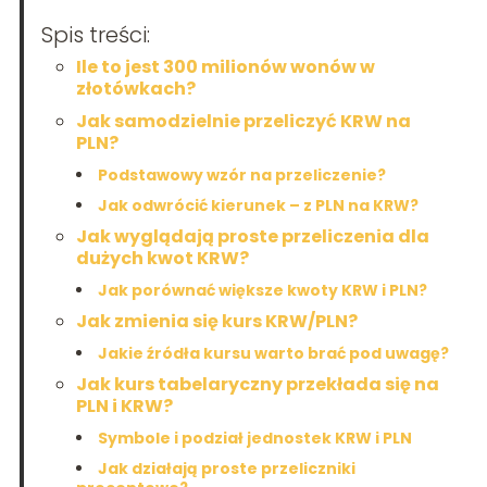
Spis treści:
Ile to jest 300 milionów wonów w
złotówkach?
Jak samodzielnie przeliczyć KRW na
PLN?
Podstawowy wzór na przeliczenie?
Jak odwrócić kierunek – z PLN na KRW?
Jak wyglądają proste przeliczenia dla
dużych kwot KRW?
Jak porównać większe kwoty KRW i PLN?
Jak zmienia się kurs KRW/PLN?
Jakie źródła kursu warto brać pod uwagę?
Jak kurs tabelaryczny przekłada się na
PLN i KRW?
Symbole i podział jednostek KRW i PLN
Jak działają proste przeliczniki