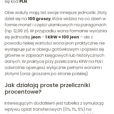
się kod
PLN
.
Obie waluty mają też swoje mniejsze jednostki. Złoty
dzieli się na
100 groszy
, które widzisz na co dzień w
formie monet i części ułamkowych na paragonach
(np. 12,99 zł). W przypadku wona formalnie wyróżnia
się jednostkę
jeon
–
1 KRW = 100 jeon
– ale z
powodu niskiej wartości wona jeon praktycznie nie
występuje już w obiegu gotówkowym i pojawia się
głównie w zapisach księgowych lub historycznych
danych. W praktyce przy przeliczaniu KRW na PLN i
odwrotnie operujesz wyłącznie pełnymi wonami i
złotymi (oraz groszami po stronie polskiej).
Jak działają proste przeliczniki
procentowe?
Interesującym dodatkiem jest tabelka z symulacją
wpływu opłat transferowych (0%, 1%, 5%) na