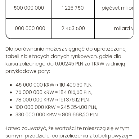
500 000 000
1 226 750
pięćset milio
1 000 000 000
2 453 500
miliard w
Dla porównania możesz sięgnąć do uproszczonej
tabeli z bieżących danych rynkowych, gdzie dla
kursu zbliżonego do 0,00245 PLN za 1 KRW widnieją
przykładowe pary:
45 000 000 KRW ≈ 110 409,30 PLN,
75 000 000 KRW ≈ 184 015,50 PLN,
78 000 000 KRW ≈ 191 376,12 PLN,
100 000 000 KRW ≈ 245 354,00 PLN,
330 000 000 KRW ≈ 809 668,20 PLN.
Łatwo zauważyć, że wartości te mieszczą się w tym
samym przedziale, co przeliczenia z tabeli powyżej –