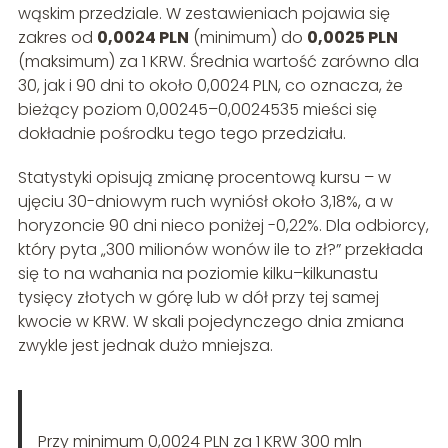
wąskim przedziale. W zestawieniach pojawia się
zakres od
0,0024 PLN
(minimum) do
0,0025 PLN
(maksimum) za 1 KRW. Średnia wartość zarówno dla
30, jak i 90 dni to około 0,0024 PLN, co oznacza, że
bieżący poziom 0,00245–0,0024535 mieści się
dokładnie pośrodku tego tego przedziału.
Statystyki opisują zmianę procentową kursu – w
ujęciu 30-dniowym ruch wyniósł około 3,18%, a w
horyzoncie 90 dni nieco poniżej -0,22%. Dla odbiorcy,
który pyta „300 milionów wonów ile to zł?” przekłada
się to na wahania na poziomie kilku–kilkunastu
tysięcy złotych w górę lub w dół przy tej samej
kwocie w KRW. W skali pojedynczego dnia zmiana
zwykle jest jednak dużo mniejsza.
Przy minimum 0,0024 PLN za 1 KRW 300 mln