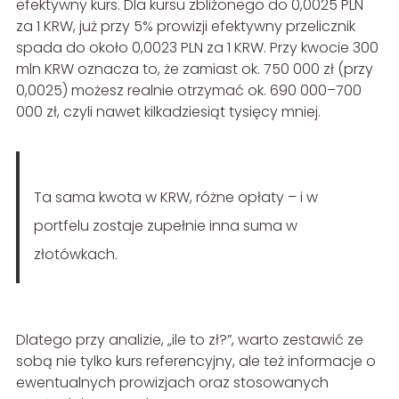
efektywny kurs. Dla kursu zbliżonego do 0,0025 PLN
za 1 KRW, już przy 5% prowizji efektywny przelicznik
spada do około 0,0023 PLN za 1 KRW. Przy kwocie 300
mln KRW oznacza to, że zamiast ok. 750 000 zł (przy
0,0025) możesz realnie otrzymać ok. 690 000–700
000 zł, czyli nawet kilkadziesiąt tysięcy mniej.
Ta sama kwota w KRW, różne opłaty – i w
portfelu zostaje zupełnie inna suma w
złotówkach.
Dlatego przy analizie, „ile to zł?”, warto zestawić ze
sobą nie tylko kurs referencyjny, ale też informacje o
ewentualnych prowizjach oraz stosowanych