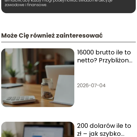
tematów, aby każdy mógł podejmować świadome decyzje
zawodowe i finansowe.
Może Cię również zainteresować
16000 brutto ile to
netto? Przybliżone
wyliczenie
wynagrodzenia
2026-07-04
200 dolarów ile to
zł – jak szybko