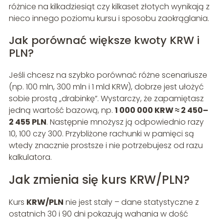
różnice na kilkadziesiąt czy kilkaset złotych wynikają z
nieco innego poziomu kursu i sposobu zaokrąglania.
Jak porównać większe kwoty KRW i
PLN?
Jeśli chcesz na szybko porównać różne scenariusze
(np. 100 mln, 300 mln i 1 mld KRW), dobrze jest ułożyć
sobie prostą „drabinkę”. Wystarczy, że zapamiętasz
jedną wartość bazową, np.
1 000 000 KRW ≈ 2 450–
2 455 PLN
. Następnie mnożysz ją odpowiednio razy
10, 100 czy 300. Przybliżone rachunki w pamięci są
wtedy znacznie prostsze i nie potrzebujesz od razu
kalkulatora.
Jak zmienia się kurs KRW/PLN?
Kurs
KRW/PLN
nie jest stały – dane statystyczne z
ostatnich 30 i 90 dni pokazują wahania w dość