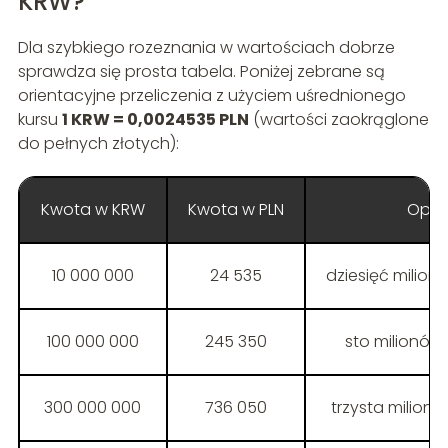
KRW?
Dla szybkiego rozeznania w wartościach dobrze
sprawdza się prosta tabela. Poniżej zebrane są
orientacyjne przeliczenia z użyciem uśrednionego
kursu
1 KRW = 0,0024535 PLN
(wartości zaokrąglone
do pełnych złotych):
Kwota w KRW
Kwota w PLN
Opis
10 000 000
24 535
dziesięć milio
100 000 000
245 350
sto milionó
300 000 000
736 050
trzysta milio