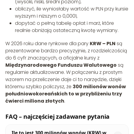
(wysoki, niski, średni poziom),
obliczyć, ile wyniosłaby wartość w PLN przy kursie
wyższym i niższym o 0,0001,
dopytać o pełną tabelę opłat i marż, które
realnie obniżają ostateczną kwotę wymiany.
W 2026 roku dane rynkowe dla pary
KRW – PLN
są
prezentowane bardzo precyzyjnie, z rozdzielczością
do 6 cyfr znaczących, a oficjalne kursy z
Międzynarodowego Funduszu Walutowego
są
regularnie aktualizowane. W połączeniu z prostym
wzorem na przeliczenie daje ci to narzędzie, dzięki
któremu szybko policzysz, że
300 milionów wonów
południowokoreańskich to w przybliżeniu trzy
ćwierci miliona złotych
.
FAQ – najczęściej zadawane pytania
Ile to jest 300 milionów wonów (KRW) w