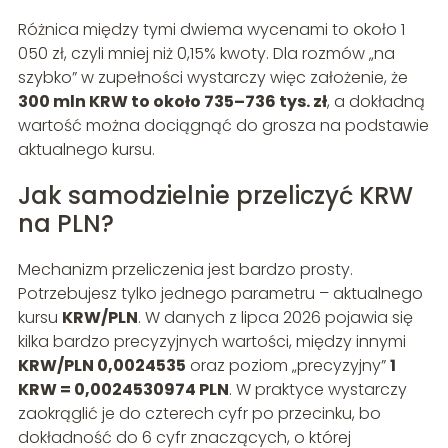
Różnica między tymi dwiema wycenami to około 1
050 zł, czyli mniej niż 0,15% kwoty. Dla rozmów „na
szybko” w zupełności wystarczy więc założenie, że
300 mln KRW to około 735–736 tys. zł
, a dokładną
wartość można dociągnąć do grosza na podstawie
aktualnego kursu.
Jak samodzielnie przeliczyć KRW
na PLN?
Mechanizm przeliczenia jest bardzo prosty.
Potrzebujesz tylko jednego parametru – aktualnego
kursu
KRW/PLN
. W danych z lipca 2026 pojawia się
kilka bardzo precyzyjnych wartości, między innymi
KRW/PLN 0,0024535
oraz poziom „precyzyjny”
1
KRW = 0,0024530974 PLN
. W praktyce wystarczy
zaokrąglić je do czterech cyfr po przecinku, bo
dokładność do 6 cyfr znaczących, o której