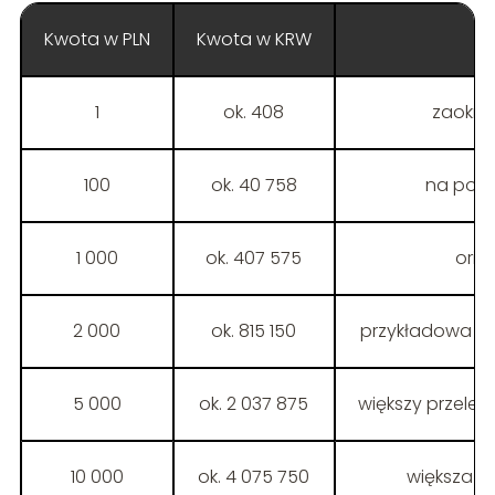
Kwota w PLN
Kwota w KRW
1
ok. 408
zaokrąg
100
ok. 40 758
na pods
1 000
ok. 407 575
orie
2 000
ok. 815 150
przykładowa śr
5 000
ok. 2 037 875
większy przelew
10 000
ok. 4 075 750
większa k