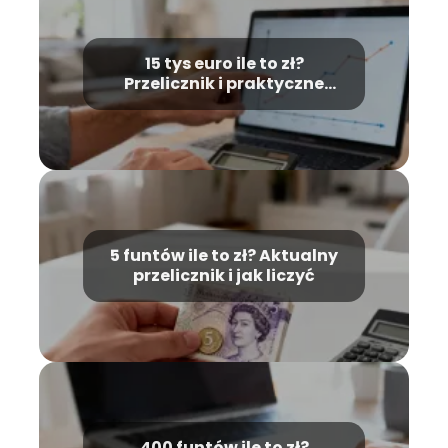
15 tys euro ile to zł?
Przelicznik i praktyczne
przykłady
5 funtów ile to zł? Aktualny
przelicznik i jak liczyć
400 funtów ile to zł?