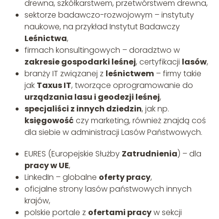
drewna, szkółkarstwem, przetwórstwem drewna,
sektorze badawczo-rozwojowym – instytuty
naukowe, na przykład Instytut Badawczy
Leśnictwa
,
firmach konsultingowych – doradztwo w
zakresie gospodarki leśnej
, certyfikacji
lasów
,
branży IT związanej z
leśnictwem
– firmy takie
jak
Taxus IT
, tworzące oprogramowanie do
urządzania lasu i geodezji leśnej
,
specjaliści z innych dziedzin
, jak np.
księgowość
czy marketing, również znajdą coś
dla siebie w administracji Lasów Państwowych.
EURES (Europejskie Służby
Zatrudnienia
) – dla
pracy w UE
,
LinkedIn – globalne
oferty pracy
,
oficjalne strony lasów państwowych innych
krajów,
polskie portale z
ofertami pracy
w sekcji