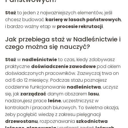
Staż
to jeden z najważniejszych elementów, jeśli
chcesz budować
karierę w lasach państwowych
,
i bardzo ważny etap w
procesie rekrutacji
.
Jak przebiega staż w Nadleśnictwie i
czego można się nauczyć?
Staż
w
nadleśnictwie
to czas, kiedy zdobywasz
praktyczne
doświadczenie zawodowe
pod okiem
doświadczonych pracowników. Zazwyczaj trwa on
od 6 do 12 miesięcy. Podczas stażu poznajesz
codzienne funkcjonowanie
nadleśnictwa
, uczysz
się, jak
zarządzać
danym obszarem
lasu
,
nadzorujesz prace
leśne
, uczestniczysz w
kontrolach i pracach biurowych. To świetna okazja,
żeby pogłębić wiedzę z zakresu pielęgnacji
drzewostanu
, rozpoznawania
szkodnictwa