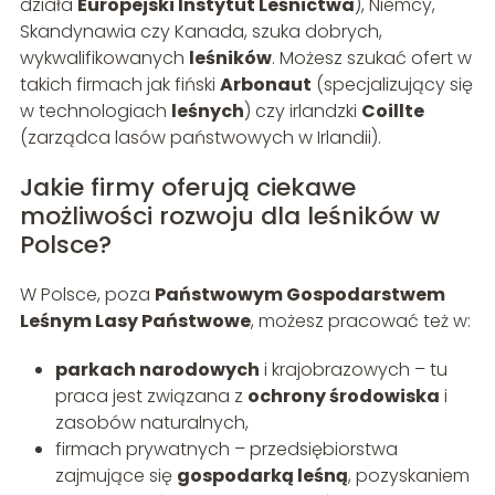
działa
Europejski Instytut Leśnictwa
), Niemcy,
Skandynawia czy Kanada, szuka dobrych,
wykwalifikowanych
leśników
. Możesz szukać ofert w
takich firmach jak fiński
Arbonaut
(specjalizujący się
w technologiach
leśnych
) czy irlandzki
Coillte
(zarządca lasów państwowych w Irlandii).
Jakie firmy oferują ciekawe
możliwości rozwoju dla leśników w
Polsce?
W Polsce, poza
Państwowym Gospodarstwem
Leśnym Lasy Państwowe
, możesz pracować też w:
parkach narodowych
i krajobrazowych – tu
praca jest związana z
ochrony środowiska
i
zasobów naturalnych,
firmach prywatnych – przedsiębiorstwa
zajmujące się
gospodarką leśną
, pozyskaniem