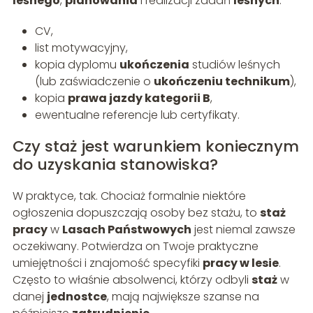
leśnego
,
planowania
i realizacji zadań
leśnych
.
CV,
list motywacyjny,
kopia dyplomu
ukończenia
studiów leśnych
(lub zaświadczenie o
ukończeniu technikum
),
kopia
prawa jazdy kategorii B
,
ewentualne referencje lub certyfikaty.
Czy staż jest warunkiem koniecznym
do uzyskania stanowiska?
W praktyce, tak. Chociaż formalnie niektóre
ogłoszenia dopuszczają osoby bez stażu, to
staż
pracy
w
Lasach Państwowych
jest niemal zawsze
oczekiwany. Potwierdza on Twoje praktyczne
umiejętności i znajomość specyfiki
pracy w lesie
.
Często to właśnie absolwenci, którzy odbyli
staż
w
danej
jednostce
, mają największe szanse na