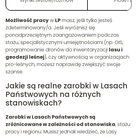
Wyniki testów/rozmów
Plotki i s
Możliwość pracy
w
LP
masz, jeśli tylko jesteś
zdeterminowany/a. Jeśli wyróżnisz się
ponadprzeciętnym zaangażowaniem podczas
stażu, specjalistycznymi umiejętnościami (np. GIS,
programowanie dronów do inwentaryzacji
lasu i
geodezji leśnej
), czy aktywnością w organizacjach
pro-leśnych, możesz naprawdę zwiększyć swoje
szanse.
Jakie są realne zarobki w Lasach
Państwowych na różnych
stanowiskach?
Zarobki w Lasach Państwowych są
zróżnicowane w zależności od stanowiska
, stażu
pracy i regionu. Musisz jednak wiedzieć, że Lasy