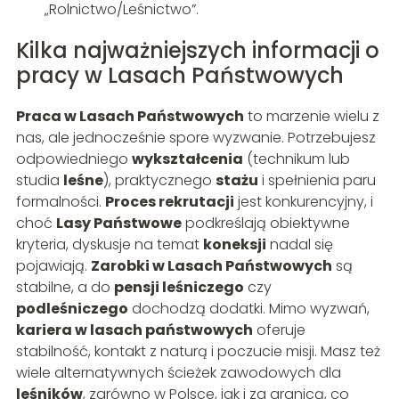
„Rolnictwo/Leśnictwo”.
Kilka najważniejszych informacji o
pracy w Lasach Państwowych
Praca w Lasach Państwowych
to marzenie wielu z
nas, ale jednocześnie spore wyzwanie. Potrzebujesz
odpowiedniego
wykształcenia
(technikum lub
studia
leśne
), praktycznego
stażu
i spełnienia paru
formalności.
Proces rekrutacji
jest konkurencyjny, i
choć
Lasy Państwowe
podkreślają obiektywne
kryteria, dyskusje na temat
koneksji
nadal się
pojawiają.
Zarobki w Lasach Państwowych
są
stabilne, a do
pensji leśniczego
czy
podleśniczego
dochodzą dodatki. Mimo wyzwań,
kariera w lasach państwowych
oferuje
stabilność, kontakt z naturą i poczucie misji. Masz też
wiele alternatywnych ścieżek zawodowych dla
leśników
, zarówno w Polsce, jak i za granicą, co