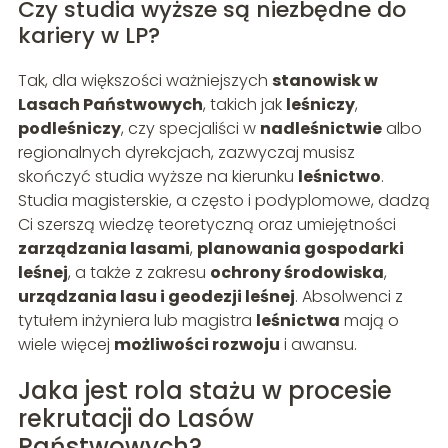
Czy studia wyższe są niezbędne do
kariery w LP?
Tak, dla większości ważniejszych
stanowisk w
Lasach Państwowych
, takich jak
leśniczy
,
podleśniczy
, czy specjaliści w
nadleśnictwie
albo
regionalnych dyrekcjach, zazwyczaj musisz
skończyć studia wyższe na kierunku
leśnictwo
.
Studia magisterskie, a często i podyplomowe, dadzą
Ci szerszą wiedzę teoretyczną oraz umiejętności
zarządzania lasami
,
planowania gospodarki
leśnej
, a także z zakresu
ochrony środowiska
,
urządzania lasu i geodezji leśnej
. Absolwenci z
tytułem inżyniera lub magistra
leśnictwa
mają o
wiele więcej
możliwości rozwoju
i awansu.
Jaka jest rola stażu w procesie
rekrutacji do Lasów
Państwowych?