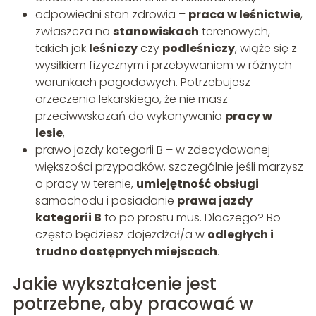
odpowiedni stan zdrowia –
praca w leśnictwie
,
zwłaszcza na
stanowiskach
terenowych,
takich jak
leśniczy
czy
podleśniczy
, wiąże się z
wysiłkiem fizycznym i przebywaniem w różnych
warunkach pogodowych. Potrzebujesz
orzeczenia lekarskiego, że nie masz
przeciwwskazań do wykonywania
pracy w
lesie
,
prawo jazdy kategorii B – w zdecydowanej
większości przypadków, szczególnie jeśli marzysz
o pracy w terenie,
umiejętność obsługi
samochodu i posiadanie
prawa jazdy
kategorii B
to po prostu mus. Dlaczego? Bo
często będziesz dojeżdżał/a w
odległych i
trudno dostępnych miejscach
.
Jakie wykształcenie jest
potrzebne, aby pracować w