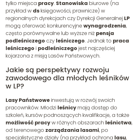
tylko miejsca
pracy
.
Stanowiska
biurowe (na
przykład w
ds
księgowości, prawnicze) w
regionalnych dyrekcjach czy Dyrekcji Generalnej
LP
mogą oferować konkurencyjne
wynagrodzenia
,
często porównywalne lub wyższe niż
pensja
podleśniczego
czy
leśniczego
. Jednak to
praca
leśniczego
i
podleśniczego
jest najczęściej
kojarzona z misją Lasów Państwowych.
Jakie są perspektywy rozwoju
zawodowego dla młodych leśników
w LP?
Lasy Państwowe
inwestują w rozwój swoich
pracowników. Młodzi
leśnicy
mają dostęp do
szkoleń, kursów podnoszących kwalifikacje, a także
możliwość pracy
w różnych obszarach
leśnictwa
,
od terenowego
zarządzania lasami
, po
specjalistyczne działy (na przykład ochrona
lasu
,