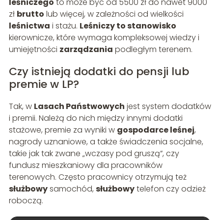
leśniczego
to może być od 5500 zł do nawet 9000
zł
brutto
lub więcej, w zależności od wielkości
leśnictwa
i stażu.
Leśniczy to stanowisko
kierownicze, które wymaga kompleksowej wiedzy i
umiejętności
zarządzania
podległym terenem.
Czy istnieją dodatki do pensji lub
premie w LP?
Tak, w
Lasach Państwowych
jest system dodatków
i premii. Należą do nich między innymi dodatki
stażowe, premie za wyniki w
gospodarce leśnej
,
nagrody uznaniowe, a także świadczenia socjalne,
takie jak tak zwane „wczasy pod gruszą”, czy
fundusz mieszkaniowy dla pracowników
terenowych. Często pracownicy otrzymują też
służbowy
samochód,
służbowy
telefon czy odzież
roboczą.